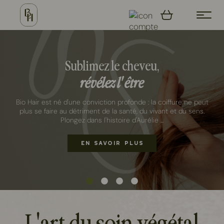
Sublimez le cheveu,
révélez l'être
Bio Hair est né d'une conviction profonde : la coiffure ne peut
plus se faire au détriment de la santé, du vivant et du sens.
Plongez dans l'histoire d'Aurélie ...
EN SAVOIR PLUS