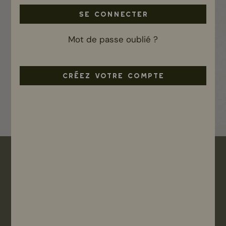
En soumettant ce formulaire, je donne mon consentement
au traitement de mes données personnelles par BIO HAIR
Mot de passe oublié ?
dans le cadre de la relation commerciale qui découle de
cette demande, conformément au Règlement Général de
Protection des Données de 2018 et à leur
politique de
protection des données
.
CRÉEZ VOTRE COMPTE