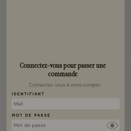
Mail*
Tél.
Date de naissance*
Connectez-vous pour passer une
commande
Connectez-vous à votre compte :
Mot de passe*
Identifiant
Confirmer le mot de passe*
Mot de passe