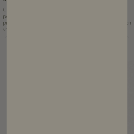
Créez votre compte afin de pouvoir commander. Vous
pouvez faire une demande d'inscription en tant que
professionnel, auquel cas nous vous demanderons de bien
vouloir patienter pendant la validation de votre compte.
Inscription particulier
Inscription professionnel
Civilité*
Madame
Monsieur
Mademoiselle
Nom*
Prénom