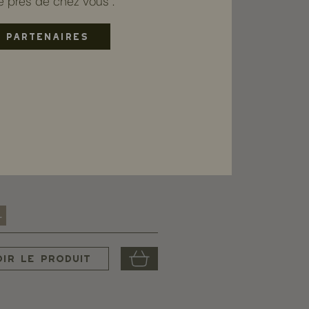
e près de chez vous :
 PARTENAIRES
orant - Peaux sensibles
arfum
9,00 €
l
oir le produit