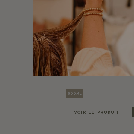
Gel douche shampoing
orange et patchouli
Parfum : Orange & Patchouli
500ml
Voir le produit