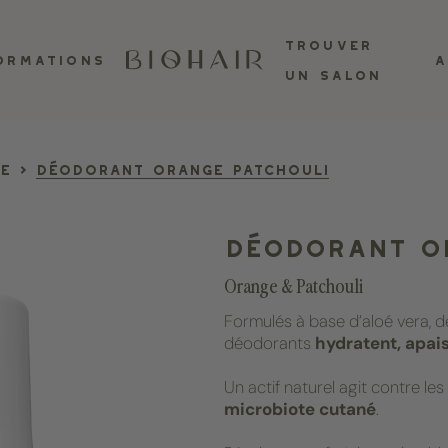
TROUVER
ORMATIONS
A
UN SALON
 végétale perfectionnement
Coupe bio-énergét
Soins du 
e
>
Déodorant orange patchouli
SOINS
Par problématique
PA
CHEVEUX GRAS
Déodorant o
CHEVEUX CASSANTS
CHUTE DE CHEVEUX
Orange & Patchouli
CHEVEUX TERNES
Formulés à base d’aloé vera, de 
R LA FORMATION
VOIR LA FORMA
VOIR T
déodorants
hydratent, apai
PRODUI
Un actif naturel agit contre l
microbiote cutané
.