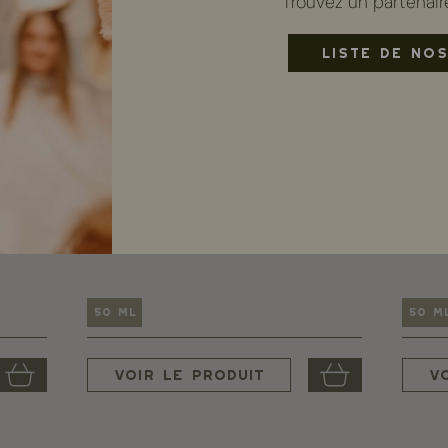
Trouvez un partenair
LISTE DE NOS
Déodorant Menthe
Déod
Menthe
Sans p
9,00 €
16,50 €
50 ml
50 m
Voir le produit
V