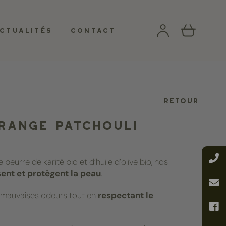
CTUALITÉS
CONTACT
ique
quotidien
Gamme bioénergétique
Modelage crânien
Retour
range patchouli
beurre de karité bio et d’huile d’olive bio, nos
TION
OUS LES
VOIR LA FORMATION
VOIR TOUS LES
sent et protègent la peau
.
TS
PRODUITS
es mauvaises odeurs tout en
respectant le