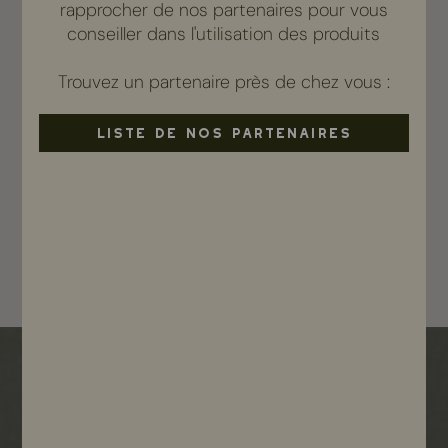
rapprocher de nos partenaires pour vous
conseiller dans l'utilisation des produits
Bac de soin Head Spa fixe
Trouvez un partenaire près de chez vous :
Réservé aux partenaires
LISTE DE NOS PARTENAIRES
Voir le produit
Nos garanties & engagements