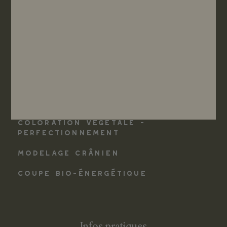
ACCESSOIRES ET PRODUITS DÉRIVÉS
CATALOGUE PRODUITS
Les formations
COLORATION VÉGÉTALE - INITIATION
COLORATION VÉGÉTALE -
PERFECTIONNEMENT
MODELAGE CRÂNIEN
COUPE BIO-ÉNERGÉTIQUE