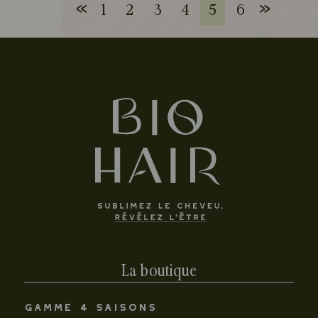
«
»
1
2
3
4
5
6
La boutique
GAMME 4 SAISONS